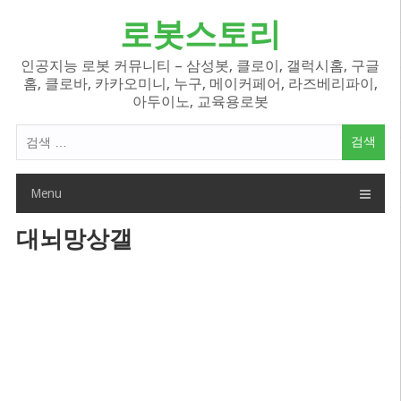
Skip
로봇스토리
to
content
인공지능 로봇 커뮤니티 – 삼성봇, 클로이, 갤럭시홈, 구글
홈, 클로바, 카카오미니, 누구, 메이커페어, 라즈베리파이,
아두이노, 교육용로봇
검
색
어:
Menu
대뇌망상갤