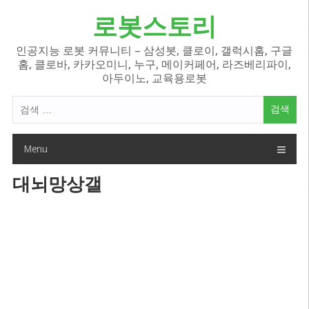
Skip
로봇스토리
to
content
인공지능 로봇 커뮤니티 – 삼성봇, 클로이, 갤럭시홈, 구글
홈, 클로바, 카카오미니, 누구, 메이커페어, 라즈베리파이,
아두이노, 교육용로봇
검
색
어:
Menu
대뇌망상갤