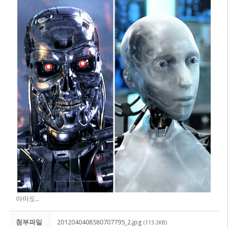
아마도..
첨부파일
2012040408580707795_2.jpg
(113.3KB)