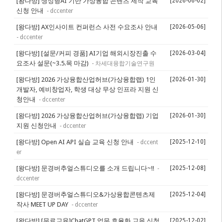
[왕다방]
생성형AI 기반 가상융합 콘텐츠 제작 교육
[2026-06-02]
신청 안내
- dccenter
[왕다방]
AX인사이트 컨퍼런스 사전 수요조사 안내
[2026-05-06]
- dccenter
[왕다방]
[설문/커피 경품] AI기업 해외시장진출 수
[2026-03-04]
요조사 설문(~3.5.목 마감)
- 차세대융합기술연구원
[왕다방]
2026 가상융합산업허브(가상융합랩) 1인
[2026-01-30]
개발자, 예비창업자, 학생 대상 무상 인프라 지원 신
청안내
- dccenter
[왕다방]
2026 가상융합산업허브(가상융합랩) 기업
[2026-01-30]
지원 신청안내
- dccenter
[왕다방]
Open AI API 실습 교육 신청 안내
[2025-12-10]
- dccent
er
[왕다방]
문경버추얼스튜디오를 소개 드립니다~!!
[2025-12-08]
-
dccenter
[왕다방]
문경버추얼스튜디오&가상융합콘텐츠제
[2025-12-04]
작사 MEET UP DAY
- dccenter
[왕다방]
[무료교육]ChatGPT 업무 효율화 교육 신청
[2025-12-02]