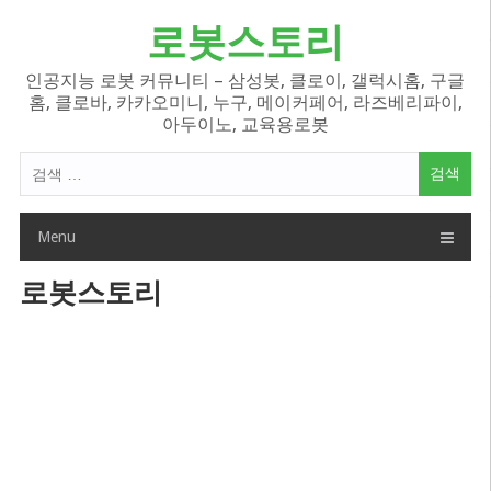
Skip
로봇스토리
to
content
인공지능 로봇 커뮤니티 – 삼성봇, 클로이, 갤럭시홈, 구글
홈, 클로바, 카카오미니, 누구, 메이커페어, 라즈베리파이,
아두이노, 교육용로봇
검
색
어:
Menu
로봇스토리