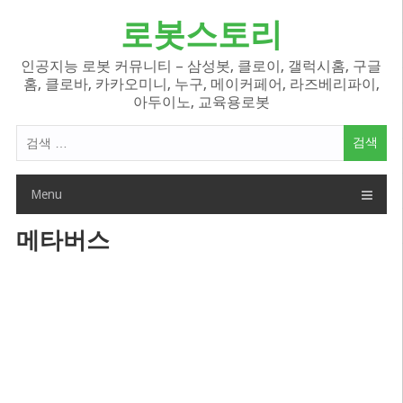
Skip
로봇스토리
to
content
인공지능 로봇 커뮤니티 – 삼성봇, 클로이, 갤럭시홈, 구글
홈, 클로바, 카카오미니, 누구, 메이커페어, 라즈베리파이,
아두이노, 교육용로봇
검
색
어:
Menu
메타버스