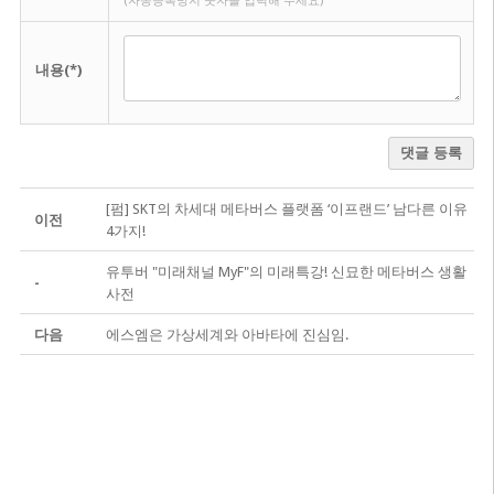
(자동등록방지 숫자를 입력해 주세요)
내용(*)
댓글 등록
[펌] SKT의 차세대 메타버스 플랫폼 ‘이프랜드’ 남다른 이유
이전
4가지!
유투버 "미래채널 MyF"의 미래특강! 신묘한 메타버스 생활
-
사전
다음
에스엠은 가상세계와 아바타에 진심임.