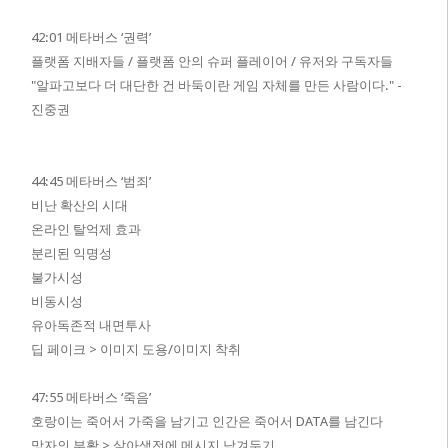
42:01 메타버스 ‘권력’
플랫폼 지배자들 /
플랫폼 안의 슈퍼 플레이어 /
유저와 구독자들
"알파고보다 더 대단한 건 바둑이란 게임 자체를 만든 사람이다." -
진중권
44:45 메타버스 ‘범죄’
비난 확산의 시대
온라인 탈억제 효과
분리된 익명성
불가시성
비동시성
유아독존적 내면투사
딥 페이크 > 이미지 도용/이미지 착취
47:55 메타버스 ‘죽음’
호랑이는 죽어서 가죽을 남기고 인간은 죽어서 DATA를 남긴다
망자의 부활 > 살아생전에 메시지 남겨두기