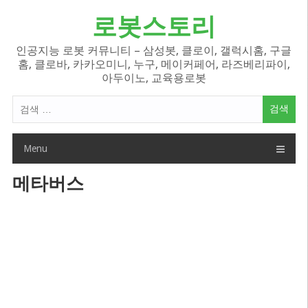
Skip
로봇스토리
to
content
인공지능 로봇 커뮤니티 – 삼성봇, 클로이, 갤럭시홈, 구글
홈, 클로바, 카카오미니, 누구, 메이커페어, 라즈베리파이,
아두이노, 교육용로봇
검
색
어:
Menu
메타버스