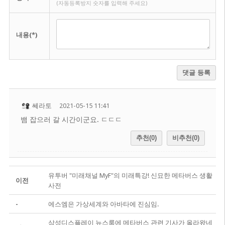
(자동등록방지 숫자를 입력해 주세요)
내용(*)
댓글 등록
쎄라토
2021-05-15 11:41
뱀 잡으러 갈 시간이군요. ㄷㄷㄷ
추천(0)
비추천(0)
유투버 "미래채널 MyF"의 미래특강! 신묘한 메타버스 생활
이전
사전
-
에스엠은 가상세계와 아바타에 진심임.
삼성디스플레이 뉴스룸에 메타버스 관련 기사가 올라왔네