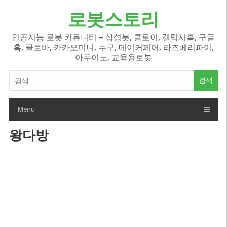
Skip
로봇스토리
to
content
인공지능 로봇 커뮤니티 – 삼성봇, 클로이, 갤럭시홈, 구글
홈, 클로바, 카카오미니, 누구, 메이커페어, 라즈베리파이,
아두이노, 교육용로봇
검
색
어:
Menu
왕다방