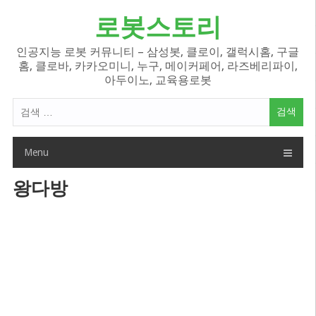
Skip
로봇스토리
to
content
인공지능 로봇 커뮤니티 – 삼성봇, 클로이, 갤럭시홈, 구글
홈, 클로바, 카카오미니, 누구, 메이커페어, 라즈베리파이,
아두이노, 교육용로봇
검
색
어:
Menu
왕다방