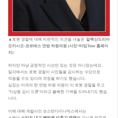
▲로봇 경찰에 대해 비판적인 의견을 내놓은
알렉산드리아
오카시오-코르테스 연방 하원의원 (사진=타임Time 홈페이
지)
하지만 마냥 긍정적인 시선만 있는 것은 아니었는데요.
일각에서는 로봇 경찰이 시민들을 감시하는 수단으로
악용될 수도 있다며 걱정을 하기도 했습니다.
심징는 미국의 한 연방 하원 의원이 이 로봇 경찰을 두고
'지상용 감시 드론'이라고 불쾌한 기색을 드러내기도 했습
니다.
이에 대해 개발사인 보스턴다이나믹스에서는
스팟이
소리도 내고 불빛을 비추기 때문
에 감시용 업무로