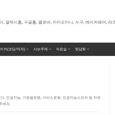
이, 갤럭시홈, 구글홈, 클로바, 카카오미니, 누구, 메이커페어, 
이커(코딩/자작)
서브주제
자료실
뒷담화
다. 인공지능, 가정용로봇, 서비스로봇, 인공지능스피커 등 자유
주세요.