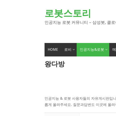
Skip
to
로봇스토리
content
인공지능 로봇 커뮤니티 – 삼성봇, 클로
HOME
로비
인공지능&로봇
메
왕다방
인공지능 & 로봇 사용자들의 자유게시판입니
롭게 올려주세요. 질문과답변도 이곳에 올려