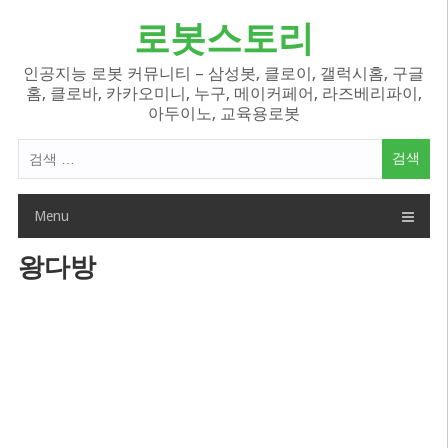
Skip
로봇스토리
to
content
인공지능 로봇 커뮤니티 – 삼성봇, 클로이, 갤럭시홈, 구글
홈, 클로바, 카카오미니, 누구, 메이커페어, 라즈베리파이,
아두이노, 교육용로봇
검
색
어:
Menu
왕다방