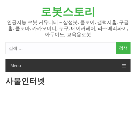
Skip
로봇스토리
to
content
인공지능 로봇 커뮤니티 – 삼성봇, 클로이, 갤럭시홈, 구글
홈, 클로바, 카카오미니, 누구, 메이커페어, 라즈베리파이,
아두이노, 교육용로봇
검
색
어:
Menu
사물인터넷