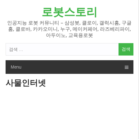
Skip
로봇스토리
to
content
인공지능 로봇 커뮤니티 – 삼성봇, 클로이, 갤럭시홈, 구글
홈, 클로바, 카카오미니, 누구, 메이커페어, 라즈베리파이,
아두이노, 교육용로봇
검
색
어:
Menu
사물인터넷