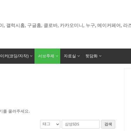
이, 갤럭시홈, 구글홈, 클로바, 카카오미니, 누구, 메이커페어, 
이커(코딩/자작)
서브주제
자료실
뒷담화
기를 올려주세요.
검색