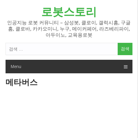
Skip
로봇스토리
to
content
인공지능 로봇 커뮤니티 – 삼성봇, 클로이, 갤럭시홈, 구글
홈, 클로바, 카카오미니, 누구, 메이커페어, 라즈베리파이,
아두이노, 교육용로봇
검
색
어:
Menu
메타버스