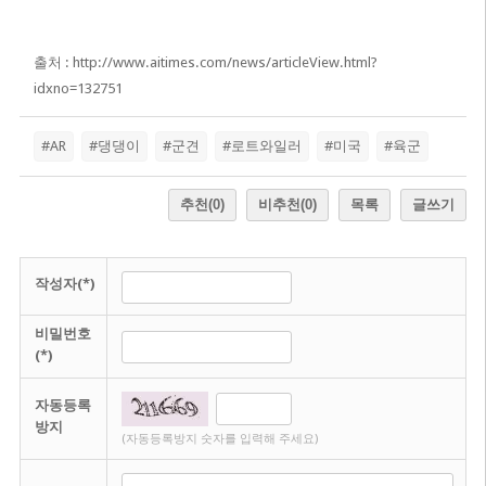
출처 :
http://www.aitimes.com/news/articleView.html?
idxno=132751
#AR
#댕댕이
#군견
#로트와일러
#미국
#육군
추천
(0)
비추천
(0)
목록
글쓰기
작성자(*)
비밀번호
(*)
자동등록
방지
(자동등록방지 숫자를 입력해 주세요)