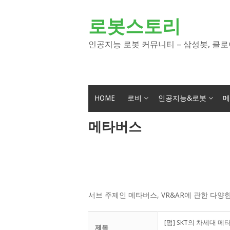
Skip
to
로봇스토리
content
인공지능 로봇 커뮤니티 – 삼성봇, 클로
HOME
로비
인공지능&로봇
메
메타버스
서브 주제인 메타버스, VR&AR에 관한 다양
[펌] SKT의 차세대 
제목