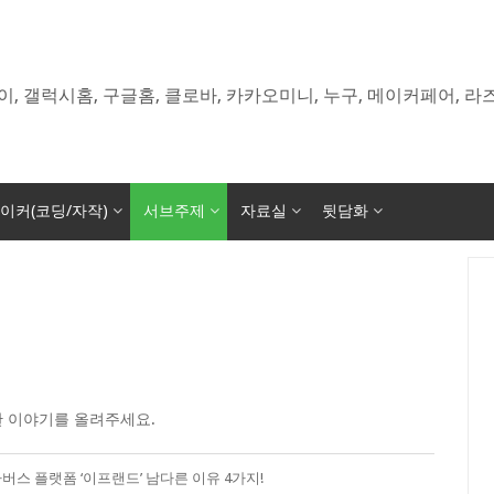
이, 갤럭시홈, 구글홈, 클로바, 카카오미니, 누구, 메이커페어, 
이커(코딩/자작)
서브주제
자료실
뒷담화
한 이야기를 올려주세요.
메타버스 플랫폼 ‘이프랜드’ 남다른 이유 4가지!