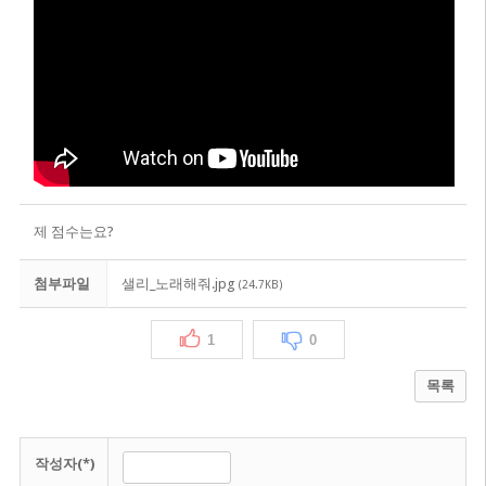
제 점수는요?
첨부파일
샐리_노래해줘.jpg
(24.7KB)
1
0
목록
작성자(*)