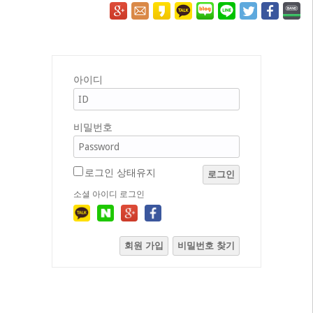
아이디
비밀번호
로그인 상태유지
로그인
소셜 아이디 로그인
회원 가입
비밀번호 찾기