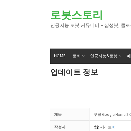
Skip
to
로봇스토리
content
인공지능 로봇 커뮤니티 – 삼성봇, 클로
HOME
로비
인공지능&로봇
메
업데이트 정보
제목
구글 Google Home 2
작성자
쎄라토