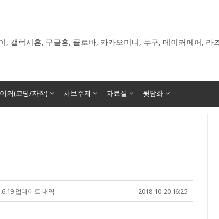
이, 갤럭시홈, 구글홈, 클로바, 카카오미니, 누구, 메이커페어, 
이커(코딩/자작)
서브주제
자료실
뒷담화
.6.6.19 업데이트 내역
2018-10-20 16:25