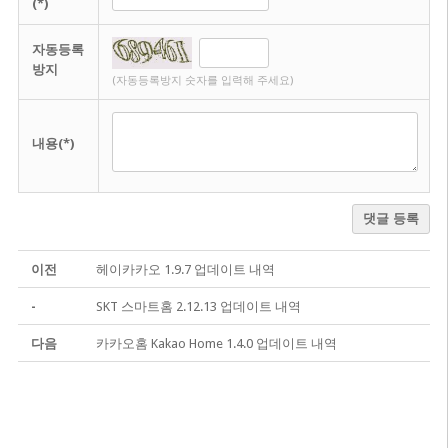
(*)
자동등록
방지
(자동등록방지 숫자를 입력해 주세요)
내용(*)
댓글 등록
이전
헤이카카오 1.9.7 업데이트 내역
-
SKT 스마트홈 2.12.13 업데이트 내역
다음
카카오홈 Kakao Home 1.4.0 업데이트 내역