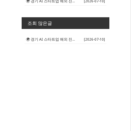
🌍 경기 AI 스타트업 해외 진출 판...
[2026-07-10]
조회 많은글
🌍 경기 AI 스타트업 해외 진출 판...
[2026-07-10]