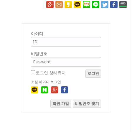
아이디
비밀번호
로그인 상태유지
로그인
소셜 아이디 로그인
회원 가입
비밀번호 찾기