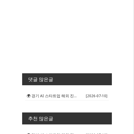
댓글 많은글
🌍 경기 AI 스타트업 해외 진출 판...
[2026-07-10]
추천 많은글