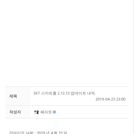
SKT 스마트홈 2.12.13 업데이트 내역
제목
2019-04-25 23:00
작성자
쎄라토
업데이트 날짜 : 2019 년 4 월 23 일