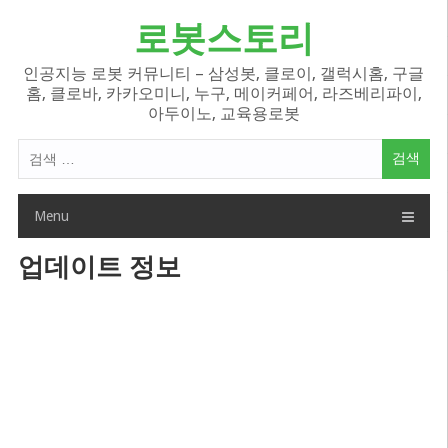
Skip
로봇스토리
to
content
인공지능 로봇 커뮤니티 – 삼성봇, 클로이, 갤럭시홈, 구글
홈, 클로바, 카카오미니, 누구, 메이커페어, 라즈베리파이,
아두이노, 교육용로봇
검
색
어:
Menu
업데이트 정보