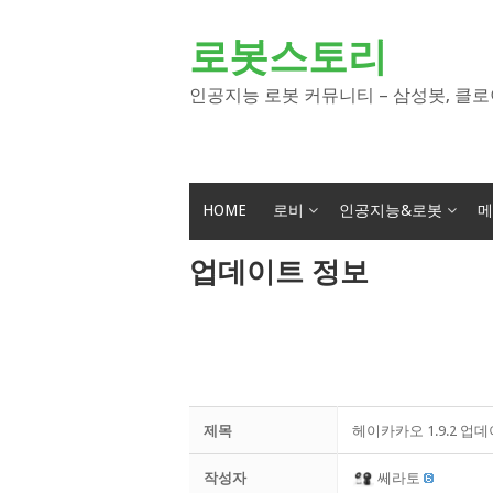
Skip
to
로봇스토리
content
인공지능 로봇 커뮤니티 – 삼성봇, 클로
HOME
로비
인공지능&로봇
메
업데이트 정보
제목
헤이카카오 1.9.2 업
작성자
쎄라토