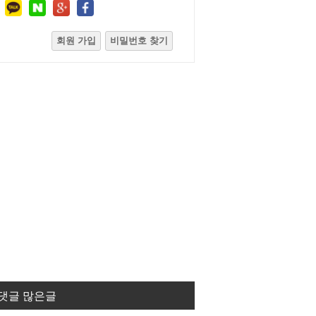
회원 가입
비밀번호 찾기
댓글 많은글