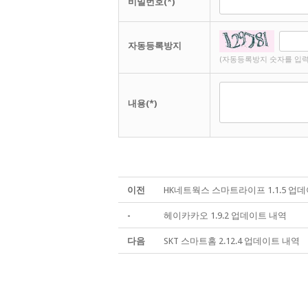
비밀번호(*)
자동등록방지
(자동등록방지 숫자를 입력
내용(*)
이전
HK네트웍스 스마트라이프 1.1.5 업
-
헤이카카오 1.9.2 업데이트 내역
다음
SKT 스마트홈 2.12.4 업데이트 내역