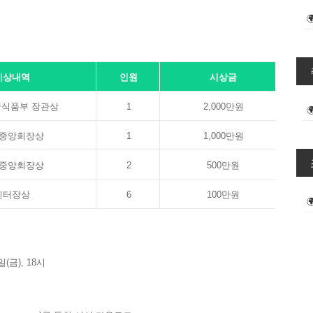
시상내역
인원
시상금
식품부 장관상
1
2,000
만원
중앙회장상
1
1,000
만원
중앙회장상
2
500
만원
센터장상
6
100
만원
일
(
금
), 18
시