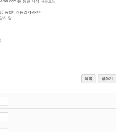
aran.com
)
를 통한 서식 다운로드
13
농협미래농업지원센터
당자 앞
)
목록
글쓰기