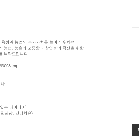
 육성과 농업의 부가가치를 높이기 위하여
리 농업
,
농촌의 소중함과 창업농의 확산을 위한
를 부탁드립니다
.
구나
 있는 아이디어
'
체험관광
,
건강치유
)
)