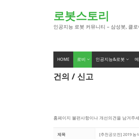
Skip
to
로봇스토리
content
인공지능 로봇 커뮤니티 – 삼성봇, 클로
HOME
로비
인공지능&로봇
메
건의 / 신고
홈페이지 불편사항이나 개선의견을 남겨주세
제목
[추천공모전] 2019 농