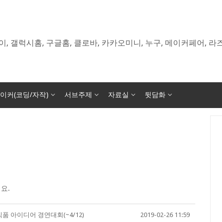
이, 갤럭시홈, 구글홈, 클로바, 카카오미니, 누구, 메이커페어, 
이커(코딩/자작)
서브주제
자료실
뒷담화
요.
식품 아이디어 경연대회(~4/12)
2019-02-26 11:59