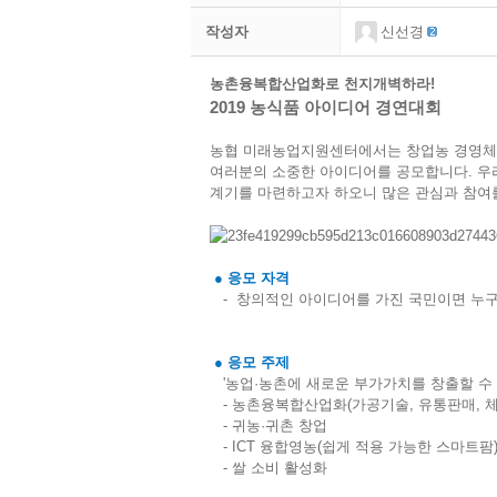
작성자
신선경
농촌융복합산업화로 천지개벽하라
!
2019
농식품 아이디어 경연대회
농협 미래농업지원센터에서는 창업농 경영체
여러분의 소중한 아이디어를 공모합니다
.
우
계기를 마련하고자 하오니 많은 관심과 참여
●
응모 자격
-
창의적인 아이디어를 가진 국민이면 누
●
응모 주제
'
농업
·
농촌에 새로운 부가가치를 창출할 수
-
농촌융복합산업화
(
가공기술
,
유통판매
,
-
귀농
·
귀촌 창업
- ICT
융합영농
(
쉽게 적용 가능한 스마트팜
-
쌀 소비 활성화