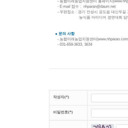
-
농협미래농업지원센터 홈페이지
(
www.nhp
- E-mail
접수
:
 nhparan@daum.net
-
우편접소
:
경기 안성시 공도읍 대신두길
농식품 아이디어 경연대회 담
●
문의 사항
-
농협미래농업지원센터
(
www.nhparan.com
- 031-659-3633, 3634
작성자(*)
비밀번호(*)