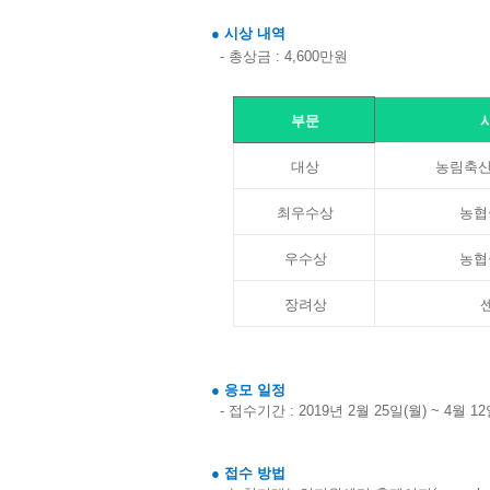
●
시상 내역
-
총상금
: 4,600
만원
부문
대상
농림축산
최우수상
농협
우수상
농협
장려상
●
응모 일정
-
접수기간
: 2019
년
2
월
25
일
(
월
) ~ 4
월
12
●
접수 방법