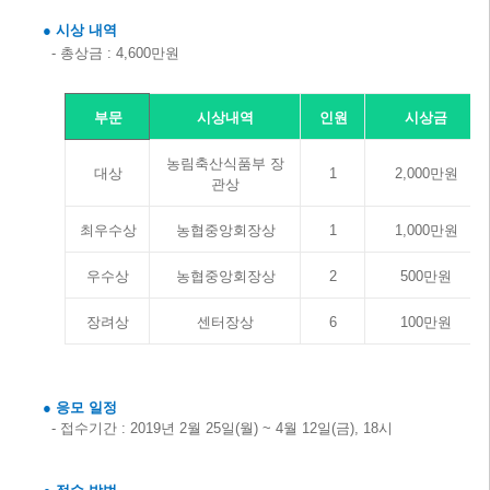
●
시상 내역
-
총상금
: 4,600
만원
부문
시상내역
인원
시상금
농림축산식품부 장
대상
1
2,000
만원
관상
최우수상
농협중앙회장상
1
1,000
만원
우수상
농협중앙회장상
2
500
만원
장려상
센터장상
6
100
만원
●
응모 일정
-
접수기간
: 2019
년
2
월
25
일
(
월
) ~ 4
월
12
일
(
금
), 18
시