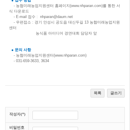
●
접수 방법
-
농협미래농업지원센터 홈페이지
(
www.nhparan.com
)
를 통한 서
식 다운로드
- E-mail
접수
:
 nhparan@daum.net
-
우편접소
:
경기 안성시 공도읍 대신두길
13
농협미래농업지원
센터
농식품 아이디어 경연대회 담당자 앞
●
문의 사항
-
농협미래농업지원센터
(
www.nhparan.com
)
- 031-659-3633, 3634
목록
글쓰기
작성자(*)
비밀번호