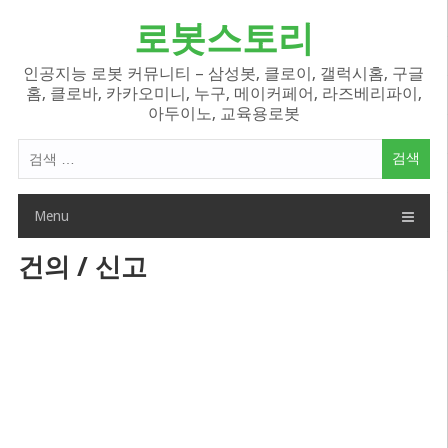
Skip
로봇스토리
to
content
인공지능 로봇 커뮤니티 – 삼성봇, 클로이, 갤럭시홈, 구글
홈, 클로바, 카카오미니, 누구, 메이커페어, 라즈베리파이,
아두이노, 교육용로봇
검
색
어:
Menu
건의 / 신고