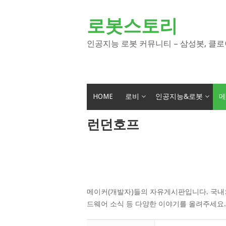
Skip
to
로봇스토리
content
인공지능 로봇 커뮤니티 – 삼성봇, 클로
HOME
로비
인공지능&로봇
메
런던호프
메이커(개발자)들의 자유게시판입니다. 국내외
드웨어 소식 등 다양한 이야기를 올려주세요.