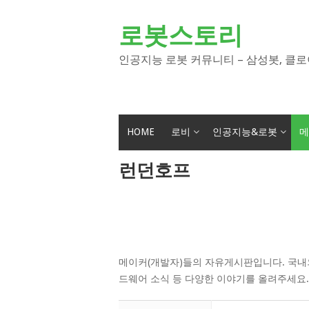
Skip
to
로봇스토리
content
인공지능 로봇 커뮤니티 – 삼성봇, 클로
HOME
로비
인공지능&로봇
메
런던호프
메이커(개발자)들의 자유게시판입니다. 국내외
드웨어 소식 등 다양한 이야기를 올려주세요.