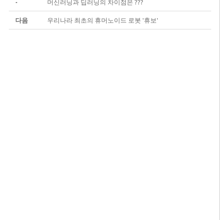
-
머신러닝과 딥러닝의 차이점은 ???
다음
우리나라 최초의 휴머노이드 로봇 '휴보'