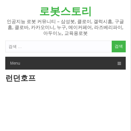
Skip
로봇스토리
to
content
인공지능 로봇 커뮤니티 – 삼성봇, 클로이, 갤럭시홈, 구글
홈, 클로바, 카카오미니, 누구, 메이커페어, 라즈베리파이,
아두이노, 교육용로봇
검
색
어:
Menu
런던호프