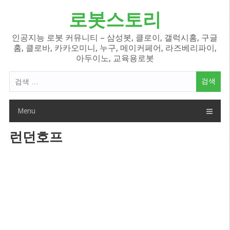
Skip
로봇스토리
to
content
인공지능 로봇 커뮤니티 – 삼성봇, 클로이, 갤럭시홈, 구글
홈, 클로바, 카카오미니, 누구, 메이커페어, 라즈베리파이,
아두이노, 교육용로봇
검
색
어:
Menu
런던호프