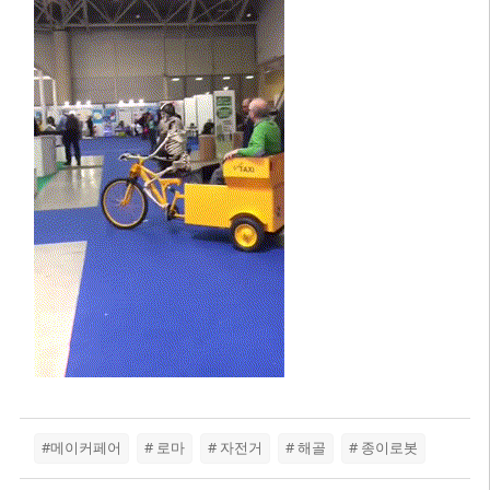
#메이커페어
# 로마
# 자전거
# 해골
# 종이로봇