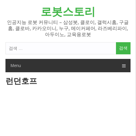
Skip
로봇스토리
to
content
인공지능 로봇 커뮤니티 – 삼성봇, 클로이, 갤럭시홈, 구글
홈, 클로바, 카카오미니, 누구, 메이커페어, 라즈베리파이,
아두이노, 교육용로봇
검
색
어:
Menu
런던호프