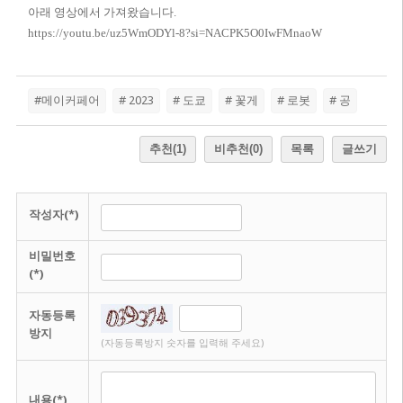
아래 영상에서 가져왔습니다.
https://youtu.be/uz5WmODYl-8?si=NACPK5O0IwFMnaoW
#메이커페어
# 2023
# 도쿄
# 꽃게
# 로봇
# 공
추천
(1)
비추천
(0)
목록
글쓰기
작성자(*)
비밀번호
(*)
자동등록
방지
(자동등록방지 숫자를 입력해 주세요)
내용(*)