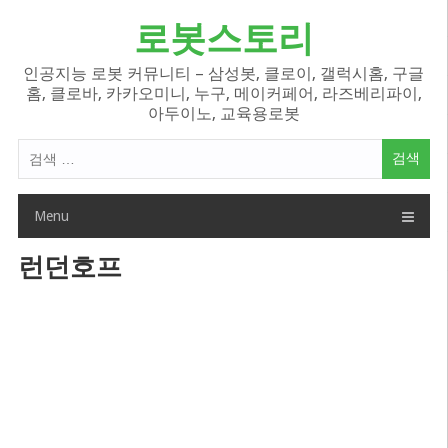
Skip
로봇스토리
to
content
인공지능 로봇 커뮤니티 – 삼성봇, 클로이, 갤럭시홈, 구글
홈, 클로바, 카카오미니, 누구, 메이커페어, 라즈베리파이,
아두이노, 교육용로봇
검
색
어:
Menu
런던호프