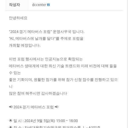
작성자
dccenter
안녕하세요
"2024
경기 메타버스 포럼
"
운영사무국 입니다
.
"AI,
메타버스에 날개를 달다
"
를 주제로 포럼을
개최할 예정입니다
.
이번 포럼 행사에서는 인공지능으로 확장되는
메타버스 생태계에 대한 최신 기술 트랜드와 미래 비전에 대해 들을
수 있는
좋은 기회이며
,
원활한 참가를 위해 참가 신청 접수를 진행하고 있으
니
많은 참여 해주시면 감사하겠습니다
📢 2024
경기 메타버스 포럼
📢
🌟
일 시
: 2024
년
9
월
5
일
(
목
) 15:00 ~ 18:00
🌟
장 소
:
차세대융합기술연구원 컨퍼런스룸
Ⅰ
- A101
호