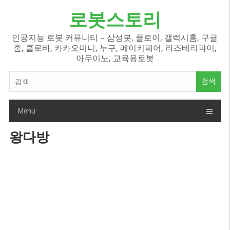
Skip
로봇스토리
to
content
인공지능 로봇 커뮤니티 – 삼성봇, 클로이, 갤럭시홈, 구글
홈, 클로바, 카카오미니, 누구, 메이커페어, 라즈베리파이,
아두이노, 교육용로봇
검
색
어:
Menu
왕다방