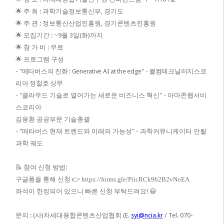
🌟
주 최
:
과학기술정보통신부
,
경기도
🌟
주 관
:
정보통신산업진흥원
,
경기콘텐츠진흥원
🌟
모집기간
: ~9
월
3
일
(
화
)
까지
🌟
참 가 비
:
무료
🌟
프로그램 구성
-
"
메타버스의 진화
: Generative AI at the edge" -
퀄컴테크날러지스코
리아 정철호 상무
- "
클라우드 기술로 열어가는 새로운 비즈니스 혁신
" -
아마존웹서비
스코리아
김웅환 공공부문 기술총괄
- "
메타버스 현재 트렌드와 미래의 가능성
" -
과학커뮤니케이터 안될
과학 궤도
📝
참여 신청 방법
:
구글폼을 통해 신청
👉
https://forms.gle/PiicRCk9b2B2vNoEA
좌석이 한정되어 있으니 빠른 신청 부탁드려요
! 😃
문의
: (
사
)
차세대융합콘텐츠산업협회
(E.
syi@ncia.kr
/ Tel. 070-