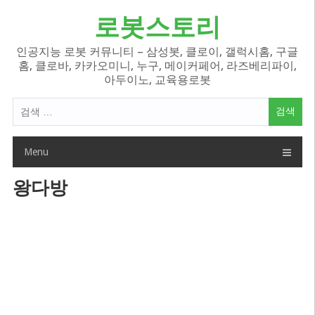
Skip
로봇스토리
to
content
인공지능 로봇 커뮤니티 – 삼성봇, 클로이, 갤럭시홈, 구글
홈, 클로바, 카카오미니, 누구, 메이커페어, 라즈베리파이,
아두이노, 교육용로봇
검
색
어:
Menu
왕다방