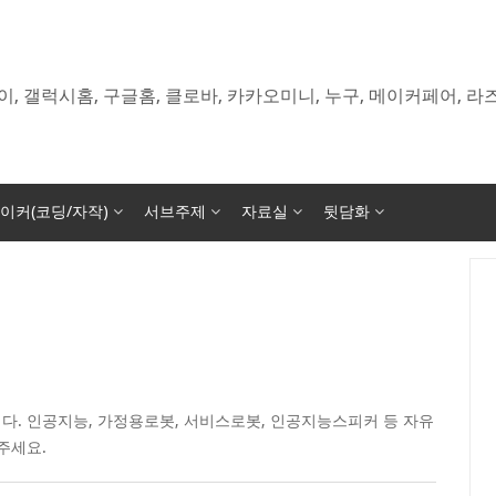
이, 갤럭시홈, 구글홈, 클로바, 카카오미니, 누구, 메이커페어, 
이커(코딩/자작)
서브주제
자료실
뒷담화
다. 인공지능, 가정용로봇, 서비스로봇, 인공지능스피커 등 자유
주세요.