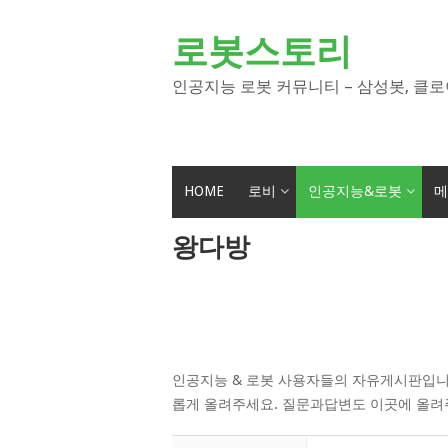
Skip
to
로봇스토리
content
인공지능 로봇 커뮤니티 – 삼성봇, 클로
HOME
로비
인공지능&로봇
메
왕다방
인공지능 & 로봇 사용자들의 자유게시판입니
롭게 올려주세요. 질문과답변도 이곳에 올려