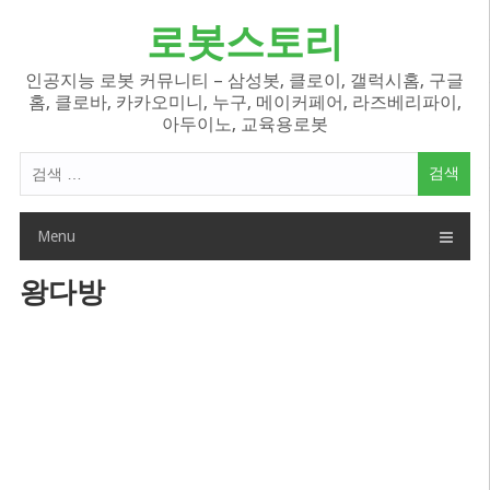
Skip
로봇스토리
to
content
인공지능 로봇 커뮤니티 – 삼성봇, 클로이, 갤럭시홈, 구글
홈, 클로바, 카카오미니, 누구, 메이커페어, 라즈베리파이,
아두이노, 교육용로봇
검
색
어:
Menu
왕다방