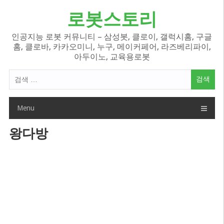
Skip
로봇스토리
to
content
인공지능 로봇 커뮤니티 – 삼성봇, 클로이, 갤럭시홈, 구글
홈, 클로바, 카카오미니, 누구, 메이커페어, 라즈베리파이,
아두이노, 교육용로봇
검
색
어:
Menu
왕다방