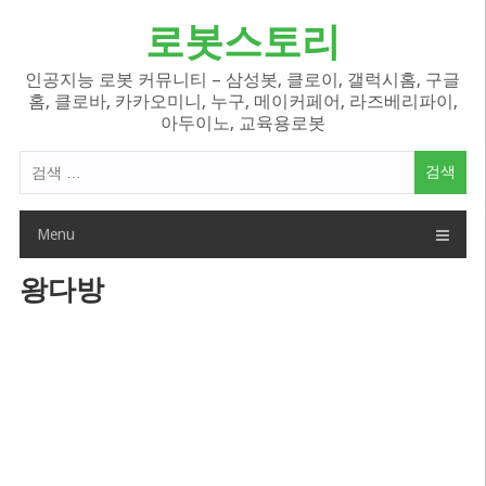
Skip
로봇스토리
to
content
인공지능 로봇 커뮤니티 – 삼성봇, 클로이, 갤럭시홈, 구글
홈, 클로바, 카카오미니, 누구, 메이커페어, 라즈베리파이,
아두이노, 교육용로봇
검
색
어:
Menu
왕다방