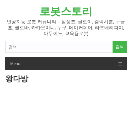
Skip
로봇스토리
to
content
인공지능 로봇 커뮤니티 – 삼성봇, 클로이, 갤럭시홈, 구글
홈, 클로바, 카카오미니, 누구, 메이커페어, 라즈베리파이,
아두이노, 교육용로봇
검
색
어:
Menu
왕다방