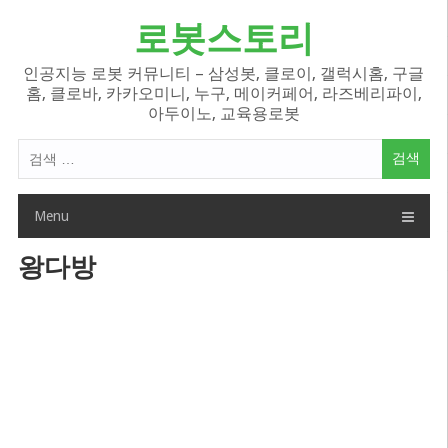
Skip
로봇스토리
to
content
인공지능 로봇 커뮤니티 – 삼성봇, 클로이, 갤럭시홈, 구글
홈, 클로바, 카카오미니, 누구, 메이커페어, 라즈베리파이,
아두이노, 교육용로봇
검
색
어:
Menu
왕다방