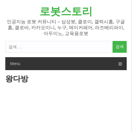
Skip
로봇스토리
to
content
인공지능 로봇 커뮤니티 – 삼성봇, 클로이, 갤럭시홈, 구글
홈, 클로바, 카카오미니, 누구, 메이커페어, 라즈베리파이,
아두이노, 교육용로봇
검
색
어:
Menu
왕다방