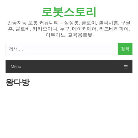
Skip
로봇스토리
to
content
인공지능 로봇 커뮤니티 – 삼성봇, 클로이, 갤럭시홈, 구글
홈, 클로바, 카카오미니, 누구, 메이커페어, 라즈베리파이,
아두이노, 교육용로봇
검
색
어:
Menu
왕다방