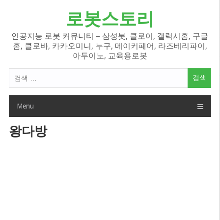
Skip
로봇스토리
to
content
인공지능 로봇 커뮤니티 – 삼성봇, 클로이, 갤럭시홈, 구글
홈, 클로바, 카카오미니, 누구, 메이커페어, 라즈베리파이,
아두이노, 교육용로봇
검
색
어:
Menu
왕다방