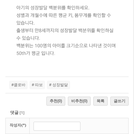
#클로바
# 따보
# 성장발달
추천
(0)
비추천
(0)
목록
글쓰기
댓글
[
1
]
작성자(*)