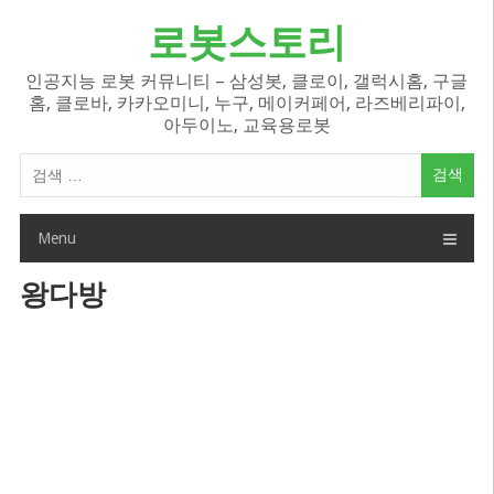
Skip
로봇스토리
to
content
인공지능 로봇 커뮤니티 – 삼성봇, 클로이, 갤럭시홈, 구글
홈, 클로바, 카카오미니, 누구, 메이커페어, 라즈베리파이,
아두이노, 교육용로봇
검
색
어:
Menu
왕다방