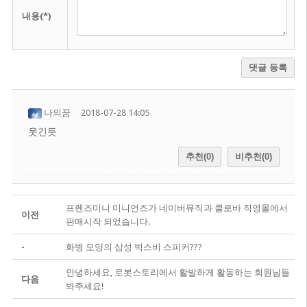
내용(*)
댓글 등록
나의꿈
2018-07-28 14:05
웃긴듯
추천(0)
비추천(0)
프렌즈미니 미니언즈가 네이버뮤직과 클로바 직영몰에서
이전
판매시작 되었습니다.
-
화병 모양의 삼성 빅스비 스피커???
안녕하세요, 로봇스토리에서 활발하게 활동하는 회원님들
다음
봐주세요!