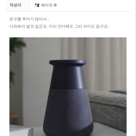
작성자
쎄라토
뜬구름 루머가 많아서..
나와봐야 알것 같군요. 미리 안다해도 그리 의미도 없구요.