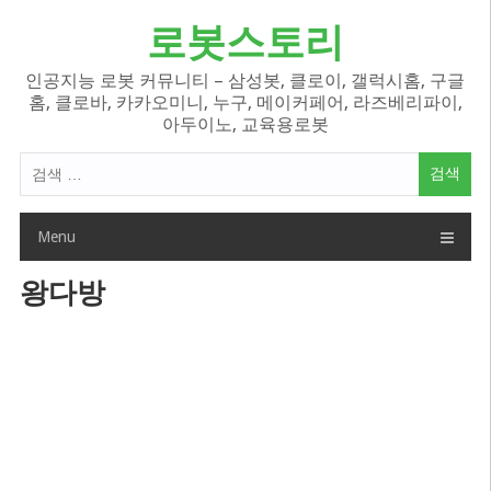
Skip
로봇스토리
to
content
인공지능 로봇 커뮤니티 – 삼성봇, 클로이, 갤럭시홈, 구글
홈, 클로바, 카카오미니, 누구, 메이커페어, 라즈베리파이,
아두이노, 교육용로봇
검
색
어:
Menu
왕다방