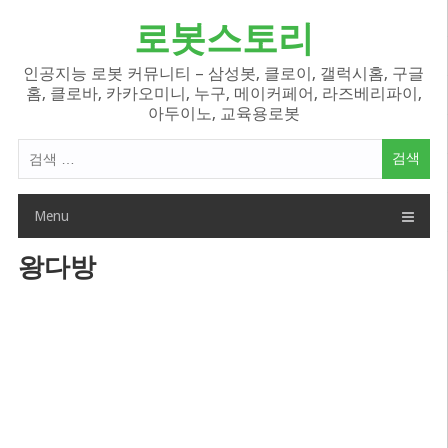
Skip
로봇스토리
to
content
인공지능 로봇 커뮤니티 – 삼성봇, 클로이, 갤럭시홈, 구글
홈, 클로바, 카카오미니, 누구, 메이커페어, 라즈베리파이,
아두이노, 교육용로봇
검
색
어:
Menu
왕다방