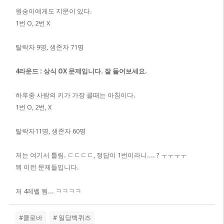
원숭이에게도 지문이 있다.
1번 O, 2번 X
탈락자 9명, 생존자 71명
4라운드 : 상식 OX 문제입니다. 잘 들어보세요.
하루중 사람의 키가 가장 클때는 아침이다.
1번 O, 2번, X
탈락자11명, 생존자 60명
저는 여기서 틀림. ㄷㄷㄷㄷ, 정답이 1번이라니.... ? ㅜㅜㅜㅜ
뭐 이런 문제들입니다.
저 4레벨 됨... ㅋㅋㅋㅋ
#클로바
# 일당백퀴즈