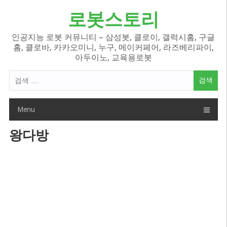
Skip
로봇스토리
to
content
인공지능 로봇 커뮤니티 – 삼성봇, 클로이, 갤럭시홈, 구글
홈, 클로바, 카카오미니, 누구, 메이커페어, 라즈베리파이,
아두이노, 교육용로봇
검
색
어:
Menu
왕다방