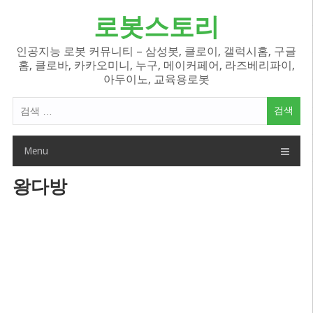
Skip
로봇스토리
to
content
인공지능 로봇 커뮤니티 – 삼성봇, 클로이, 갤럭시홈, 구글
홈, 클로바, 카카오미니, 누구, 메이커페어, 라즈베리파이,
아두이노, 교육용로봇
검
색
어:
Menu
왕다방