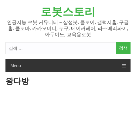
Skip
로봇스토리
to
content
인공지능 로봇 커뮤니티 – 삼성봇, 클로이, 갤럭시홈, 구글
홈, 클로바, 카카오미니, 누구, 메이커페어, 라즈베리파이,
아두이노, 교육용로봇
검
색
어:
Menu
왕다방