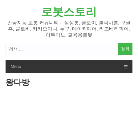
Skip
로봇스토리
to
content
인공지능 로봇 커뮤니티 – 삼성봇, 클로이, 갤럭시홈, 구글
홈, 클로바, 카카오미니, 누구, 메이커페어, 라즈베리파이,
아두이노, 교육용로봇
검
색
어:
Menu
왕다방