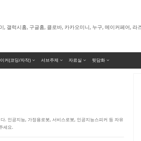
이, 갤럭시홈, 구글홈, 클로바, 카카오미니, 누구, 메이커페어, 
이커(코딩/자작)
서브주제
자료실
뒷담화
다. 인공지능, 가정용로봇, 서비스로봇, 인공지능스피커 등 자유
주세요.