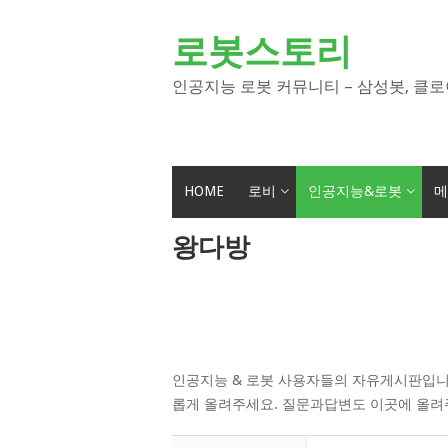
Skip
to
로봇스토리
content
인공지능 로봇 커뮤니티 – 삼성봇, 클로
HOME
로비
인공지능&로봇
메
왕다방
인공지능 & 로봇 사용자들의 자유게시판입니
롭게 올려주세요. 질문과답변도 이곳에 올려