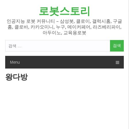
Skip
로봇스토리
to
content
인공지능 로봇 커뮤니티 – 삼성봇, 클로이, 갤럭시홈, 구글
홈, 클로바, 카카오미니, 누구, 메이커페어, 라즈베리파이,
아두이노, 교육용로봇
검
색
어:
Menu
왕다방