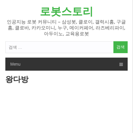
Skip
로봇스토리
to
content
인공지능 로봇 커뮤니티 – 삼성봇, 클로이, 갤럭시홈, 구글
홈, 클로바, 카카오미니, 누구, 메이커페어, 라즈베리파이,
아두이노, 교육용로봇
검
색
어:
Menu
왕다방