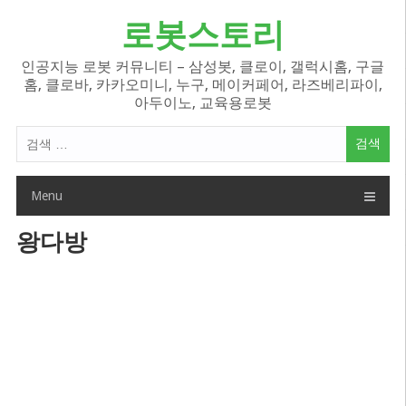
Skip
로봇스토리
to
content
인공지능 로봇 커뮤니티 – 삼성봇, 클로이, 갤럭시홈, 구글
홈, 클로바, 카카오미니, 누구, 메이커페어, 라즈베리파이,
아두이노, 교육용로봇
검
색
어:
Menu
왕다방