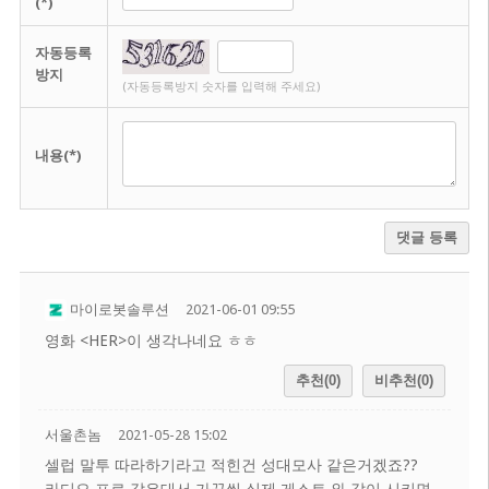
(*)
자동등록
방지
(자동등록방지 숫자를 입력해 주세요)
내용(*)
댓글 등록
마이로봇솔루션
2021-06-01 09:55
영화 <HER>이 생각나네요 ㅎㅎ
추천(0)
비추천(0)
서울촌놈
2021-05-28 15:02
셀럽 말투 따라하기라고 적힌건 성대모사 같은거겠죠??
라디오 프로 같은대서 가끔씩 실제 게스트 와 같이 시키면