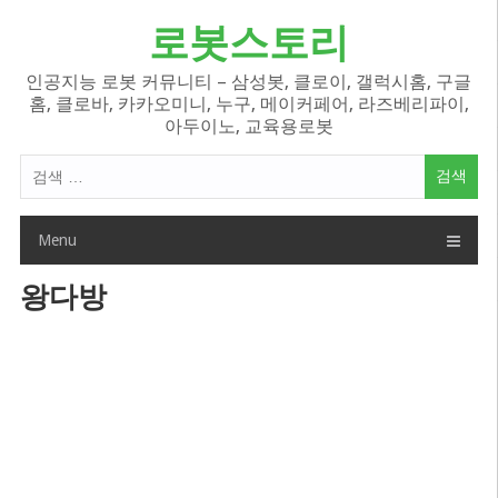
Skip
로봇스토리
to
content
인공지능 로봇 커뮤니티 – 삼성봇, 클로이, 갤럭시홈, 구글
홈, 클로바, 카카오미니, 누구, 메이커페어, 라즈베리파이,
아두이노, 교육용로봇
검
색
어:
Menu
왕다방